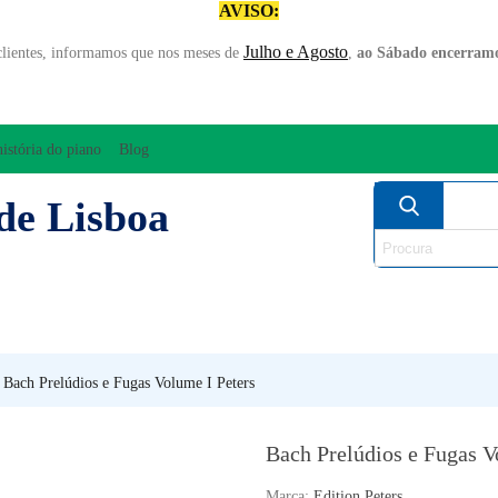
AVISO:
Julho e Agosto
clientes, informamos que nos meses de
,
ao Sábado encerramo
história do piano
Blog
de Lisboa
AMPLIFICAÇÃO/ÁUDIO
ARCO
INSTRUM
PERCUSSÃO
PIANOS
SO
Bach Prelúdios e Fugas Volume I Peters
Bach Prelúdios e Fugas V
Marca:
Edition Peters