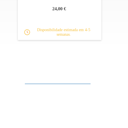
24,00 €
Disponibilidade estimada em 4-5
semanas.
Apoio ao cliente
FAQ
Links
Política de Privacidade
Condições Gerais de Venda
Parque de Estacionamento