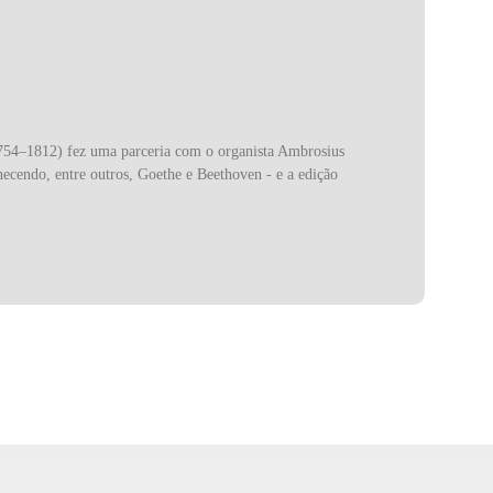
754–1812) fez uma parceria com o organista Ambrosius
ecendo, entre outros, Goethe e Beethoven - e a edição