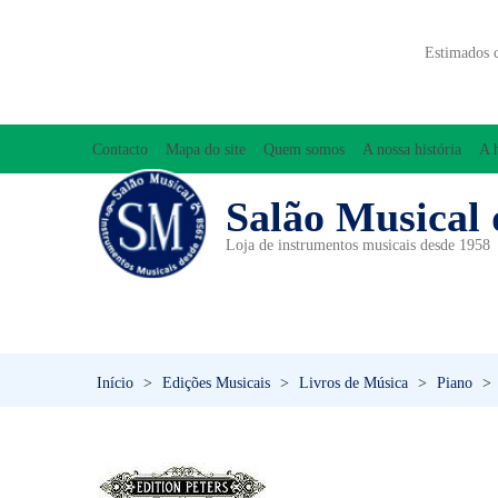
Estimados 
Contacto
Mapa do site
Quem somos
A nossa história
A 
Salão Musical 
Loja de instrumentos musicais desde 1958
ACESSÓRIOS
ACORDEÕES
INICIAÇÃO MUSICAL/ORFF
Início
>
Edições Musicais
>
Livros de Música
>
Piano
>