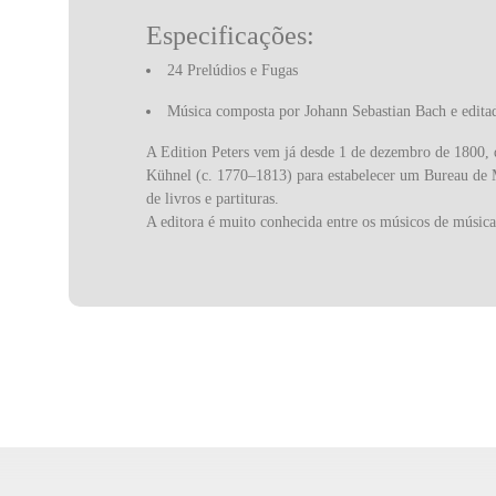
Especificações:
24 Prelúdios e Fugas
Música composta por Johann Sebastian Bach e edita
A Edition Peters vem já desde 1 de dezembro de 1800,
Kühnel (c. 1770–1813) para estabelecer um Bureau de M
de livros e partituras.
A editora é muito conhecida entre os músicos de música 