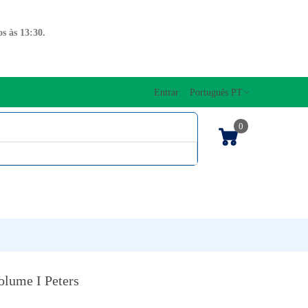
s às 13:30.
Entrar
Português PT
0
ENTOS CORDAS
EDIÇÕES MUSICAIS
PRO
TECLADOS
olume I Peters