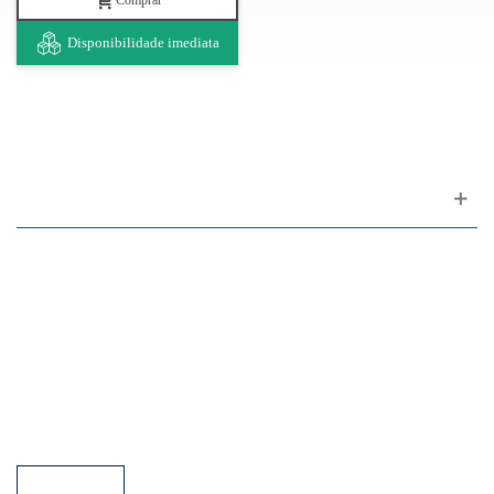
Comprar
Disponibilidade imediata
Apoio ao cliente
FAQ
Links
Política de Privacidade
Condições Gerais de Venda
Parque de Estacionamento
Facilidades de Pagamento
Assistência Técnica a Pianos