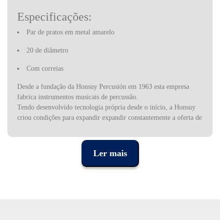
Especificações:
Par de pratos em metal amarelo
20 de diâmetro
Com correias
Desde a fundação da Honsuy Percusión em 1963 esta empresa
fabrica instrumentos musicais de percussão.
Tendo desenvolvido tecnologia própria desde o início, a Honsuy
criou condições para expandir expandir constantemente a oferta de
novos instrumentos. O catálogo da empresa contém uma vasta
gama de instrumentos que vão desde os sofisticados tambores de
bateria ou material para banda e orquestra, até aos instrumentos
Ler mais
pedagógicos adaptados ao método Orff. Esta variedade de
instrumentos juntamente com o design cuidadoso e qualidade,
fazem da Honsuy a maior produtora espanhola e uma das
europeias mais importantes na produção de instrumentos de
percussão.