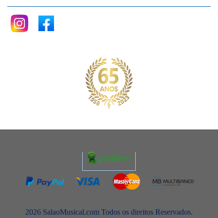
2026 SalaoMusical.com Todos os direitos Reservados.