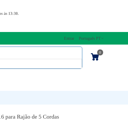
s às 13:30.
Entrar
Português PT
0
ENTOS CORDAS
EDIÇÕES MUSICAIS
PRO
TECLADOS
6 para Rajão de 5 Cordas