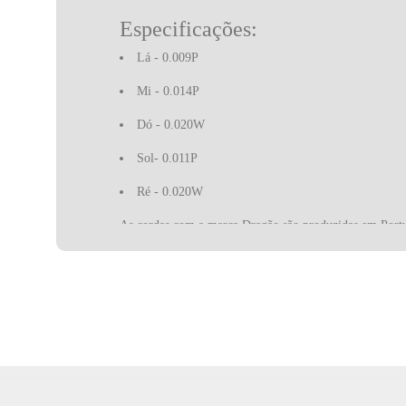
Especificações:
Lá - 0.009P
Mi - 0.014P
Dó - 0.020W
Sol- 0.011P
Ré - 0.020W
As cordas com a marca Dragão são produzidas em Portu
referência para cordas de instrumentos tradicionais por