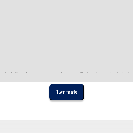
gal pela Novagi, empresa com uma larga experiência neste ramo (mais de 90 a
tugueses. Também produz cordas avulso, unhas e palhetas diversas.
Ler mais