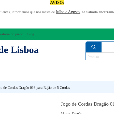
AVISO:
Julho e Agosto
clientes, informamos que nos meses de
,
ao Sábado encerramo
história do piano
Blog
de Lisboa
AMPLIFICAÇÃO/ÁUDIO
ARCO
INSTRUM
PERCUSSÃO
PIANOS
SO
go de Cordas Dragão 016 para Rajão de 5 Cordas
Jogo de Cordas Dragão 01
Marca:
Dragão