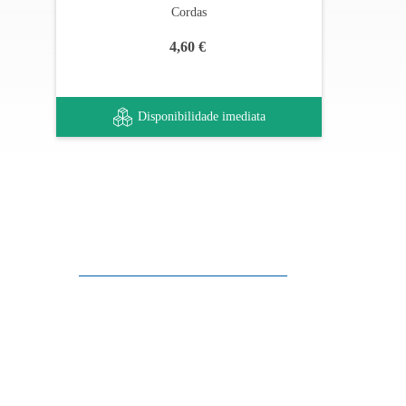
Cordas
4,60 €
Disponibilidade imediata
Apoio ao cliente
FAQ
Links
Política de Privacidade
Condições Gerais de Venda
Parque de Estacionamento