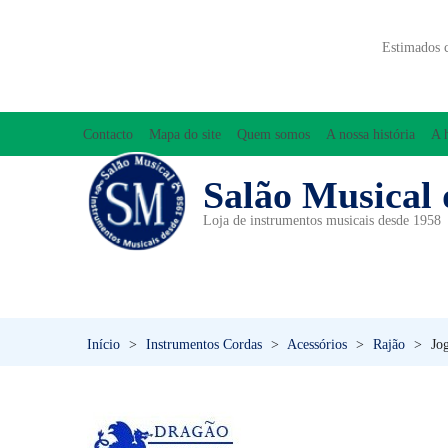
Estimados 
Contacto
Mapa do site
Quem somos
A nossa história
A 
Salão Musical 
Loja de instrumentos musicais desde 1958
ACESSÓRIOS
ACORDEÕES
INICIAÇÃO MUSICAL/ORFF
Início
>
Instrumentos Cordas
>
Acessórios
>
Rajão
>
Jo