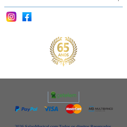
2026 SalaoMusical.com Todos os direitos Reservados.