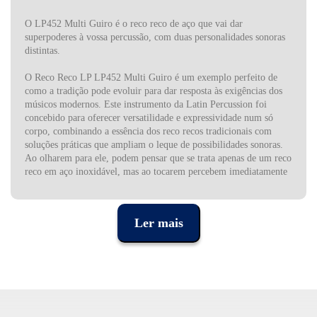
O LP452 Multi Guiro é o reco reco de aço que vai dar
superpoderes à vossa percussão, com duas personalidades sonoras
distintas.
O Reco Reco LP LP452 Multi Guiro é um exemplo perfeito de
como a tradição pode evoluir para dar resposta às exigências dos
músicos modernos. Este instrumento da Latin Percussion foi
concebido para oferecer versatilidade e expressividade num só
corpo, combinando a essência dos reco recos tradicionais com
soluções práticas que ampliam o leque de possibilidades sonoras.
Ao olharem para ele, podem pensar que se trata apenas de um reco
reco em aço inoxidável, mas ao tocarem percebem imediatamente
o alcance criativo que têm nas mãos.
O LP452 apresenta duas superfícies distintas de raspagem, cada
Ler mais
uma com a sua textura própria. Num dos lados encontram
ranhuras largas e salientes que recriam o timbre encorpado e cheio
de presença típico dos guiros cubanos, enquanto o outro lado traz
uma textura mais fina, capaz de produzir um som seco, áspero e
cortante, perfeito para marcar ritmos incisivos em qualquer
contexto musical. Essa dupla de opções transforma-o num
instrumento de grande flexibilidade, pronto para se adaptar a