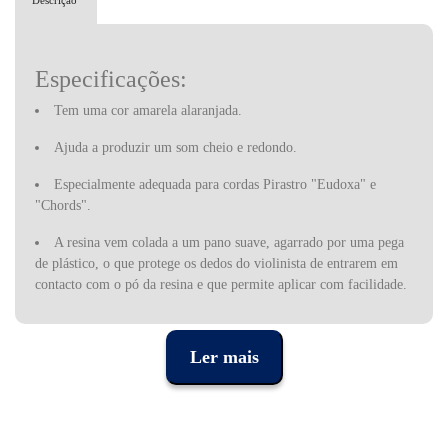
Descrição
Especificações:
Tem uma cor amarela alaranjada.
Ajuda a produzir um s
om cheio e redondo.
Especialmente adequada para cordas Pirastro "Eudoxa" e
"Chords".
A resina vem colada a um pano suave, agarrado por uma pega
de plástico, o que protege os dedos do violinista de entrarem em
contacto com o pó da resina e que permite aplicar com facilidade.
Devido à qualidade das cordas e das resinas que produz, a Pirastro
tornou-se sinónimo de um som bonito e fiável. Como resultado,
Ler mais
um grande número de músicos instrumentos de arco toca e
recomenda as cordas desta marca. Com sua flexibilidade tonal e
poder expressivo, as cordas Pirastro inspiraram músicos a criar o
seu próprio som único, aproveitando ao máximo as melhores
qualidades de seus instrumentos. Cada corda da linha Pirastro foi