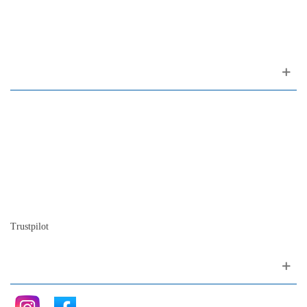
1200-309 Lisboa Portugal
Sobre nós
Contacto
Mapa do site
Quem somos
A nossa história
A história do piano
Blog
Trustpilot
Siga nos