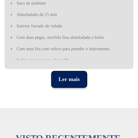
Saco de poliéster
Almofadado de 15 mm
Interior forrado de veludo
Com duas pegas, mochila fixa almofadada e bolso
Com uma fita com velcro para prender o instrumento
Inclui um saco para a boquilha
Medidas interiores: 52 x 16 x 10 cm
Ler mais