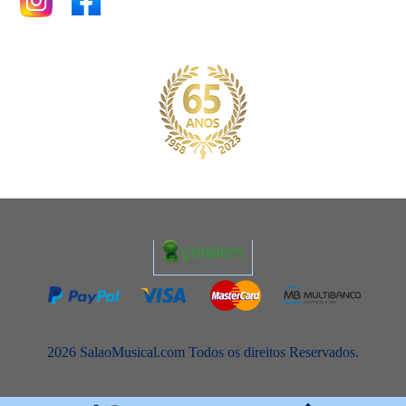
2026 SalaoMusical.com Todos os direitos Reservados.