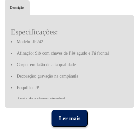
Descrição
Especificações:
Modelo: JP242
Afinação: Sib com chaves de Fá# agudo e Fá frontal
Corpo: em latão de alta qualidade
Decoração: gravação na campânula
Boquilha: JP
Apoio do polegar: ajustável
Acabamento: dourado
Ler mais
Inclui estojo e acessórios
Garantia: 3 anos, contra defeitos de fabrico