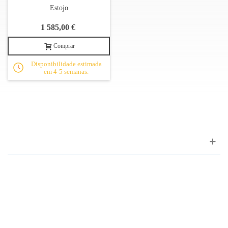
Estojo
1 585,00 €
Comprar
Disponibilidade estimada
em 4-5 semanas.
Apoio ao cliente
FAQ
Links
Política de Privacidade
Condições Gerais de Venda
Parque de Estacionamento