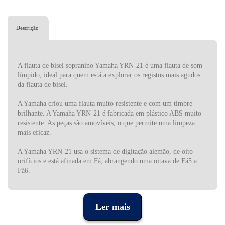
Descrição
A flauta de bisel sopranino Yamaha YRN-21 é uma flauta de som
límpido, ideal para quem está a explorar os registos mais agudos
da flauta de bisel.
A Yamaha criou uma flauta muito resistente e com um timbre
brilhante. A Yamaha YRN-21 é fabricada em plástico ABS muito
resistente. As peças são amovíveis, o que permite uma limpeza
mais eficaz.
A Yamaha YRN-21 usa o sistema de digitação alemão, de oito
orifícios e está afinada em Fá, abrangendo uma oitava de Fá5 a
Fá6.
A flauta de bisel é muito popular para a iniciação musical de
crianças em idade escolar e em terapia musical, por ser fácil de
Ler mais
aprender, mas é também muito interessante para acompanhar
outros instrumentos.