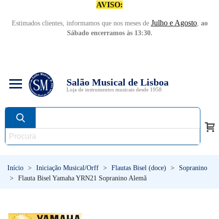
AVISO:
Julho e Agosto
Estimados clientes, informamos que nos meses de
,
ao
Sábado encerramos às 13:30.
Salão Musical de Lisboa
Loja de instrumentos musicais desde 1958
Início
>
Iniciação Musical/Orff
>
Flautas Bisel (doce)
>
Sopranino
>
Flauta Bisel Yamaha YRN21 Sopranino Alemã