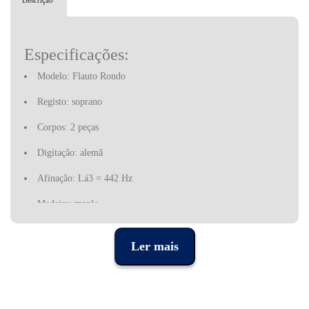
Descrição
Especificações:
Modelo: Flauto Rondo
Registo: soprano
Corpos: 2 peças
Digitação: alemã
Afinação: Lá3 = 442 Hz
Madeira: maple
Orifícios/chaves: orifícios simples
Ler mais
Acessórios incluídos: saco de algodão, escova de limpeza e
pano, certificado, diagramas de dedilhado