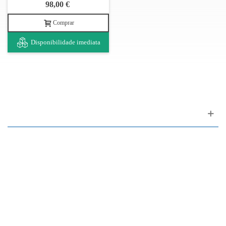
98,00 €
Comprar
Disponibilidade imediata
Apoio ao cliente
FAQ
Links
Política de Privacidade
Condições Gerais de Venda
Parque de Estacionamento
Facilidades de Pagamento
Assistência Técnica a Pianos