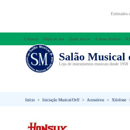
Estimados 
Contacto
Mapa do site
Quem somos
A nossa história
A 
Salão Musical 
Loja de instrumentos musicais desde 1958
ACESSÓRIOS
ACORDEÕES
INICIAÇÃO MUSICAL/ORFF
Início
>
Iniciação Musical/Orff
>
Acessórios
>
Xilofone