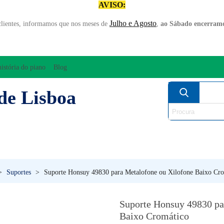
AVISO:
Julho e Agosto
clientes, informamos que nos meses de
,
ao Sábado encerramo
história do piano
Blog
de Lisboa
AMPLIFICAÇÃO/ÁUDIO
ARCO
INSTRUM
PERCUSSÃO
PIANOS
SO
>
Suportes
>
Suporte Honsuy 49830 para Metalofone ou Xilofone Baixo Cr
Suporte Honsuy 49830 pa
Baixo Cromático