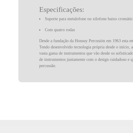
Especificações:
Suporte para metalofone ou xilofone baixo cromáti
Com quatro rodas
Desde a fundação da Honsuy Percusión em 1963 esta emp
Tendo desenvolvido tecnologia própria desde o início,
vasta gama de instrumentos que vão desde os sofisticad
de instrumentos juntamente com o design cuidadoso e q
percussão.