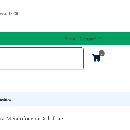
s às 13:30.
Entrar
Português PT
0
ENTOS CORDAS
EDIÇÕES MUSICAIS
PRO
TECLADOS
omático
ra Metalofone ou Xilofone