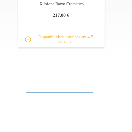
Xilofone Baixo Cromático
217,00 €
Disponibilidade estimada em 4-5
semanas.
Apoio ao cliente
FAQ
Links
Política de Privacidade
Condições Gerais de Venda
Parque de Estacionamento