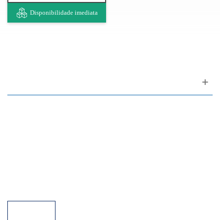
Disponibilidade imediata
Apoio ao cliente
FAQ
Links
Política de Privacidade
Condições Gerais de Venda
Parque de Estacionamento
Facilidades de Pagamento
Assistência Técnica a Pianos