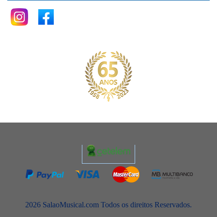
2026 SalaoMusical.com Todos os direitos Reservados.