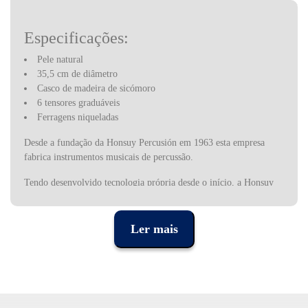
Especificações:
Pele natural
35,5 cm de diâmetro
Casco de madeira de sicómoro
6 tensores graduáveis
Ferragens niqueladas
Desde a fundação da Honsuy Percusión em 1963 esta empresa
fabrica instrumentos musicais de percussão.
Tendo desenvolvido tecnologia própria desde o início, a Honsuy
criou condições para expandir expandir constantemente a oferta de
novos instrumentos. O catálogo da empresa contém uma vasta
gama de instrumentos que vão desde os sofisticados tambores de
Ler mais
bateria ou material para banda e orquestra, até aos instrumentos
pedagógicos adaptados ao método Orff. Esta variedade de
instrumentos juntamente com o design cuidadoso e qualidade,
fazem da Honsuy a maior produtora espanhola e uma das
europeias mais importantes na produção de instrumentos de