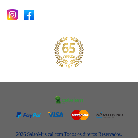
2026 SalaoMusical.com Todos os direitos Reservados.