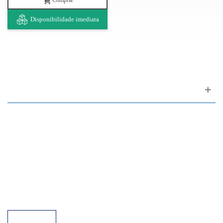
Comprar
Disponibilidade imediata
Apoio ao cliente
FAQ
Links
Política de Privacidade
Condições Gerais de Venda
Parque de Estacionamento
Facilidades de Pagamento
Assistência Técnica a Pianos