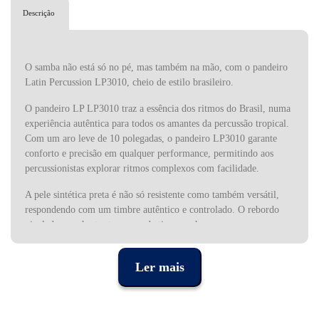
Descrição
O samba não está só no pé, mas também na mão, com o pandeiro
Latin Percussion LP3010, cheio de estilo brasileiro.
O pandeiro LP LP3010 traz a essência dos ritmos do Brasil, numa
experiência autêntica para todos os amantes da percussão tropical.
Com um aro leve de 10 polegadas, o pandeiro LP3010 garante
conforto e precisão em qualquer performance, permitindo aos
percussionistas explorar ritmos complexos com facilidade.
A pele sintética preta é não só resistente como também versátil,
respondendo com um timbre autêntico e controlado. O rebordo
nivelado com hastes tensoras, de tipo gancho, assegura uma
afinação fácil e precisa, ideal para quem necessita de ajustar o
instrumento rapidamente durante os ensaios ou espetáculos. As
Ler mais
suas soalhas (jingles) são compostas por discos achatados
tradicionais, que proporcionam o som clássico e vibrante que
caracteriza o samba e outros ritmos brasileiros, trazendo vida a
qualquer desfile e parada.