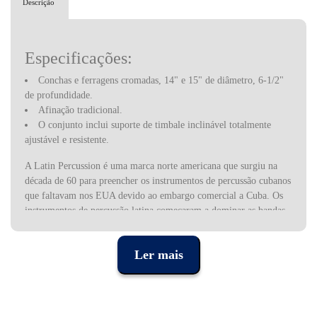
Descrição
Especificações:
Conchas e ferragens cromadas, 14" e 15" de diâmetro, 6-1/2"
de profundidade.
Afinação tradicional.
O conjunto inclui suporte de timbale inclinável totalmente
ajustável e resistente.
A Latin Percussion é uma marca norte americana que surgiu na
década de 60 para preencher os instrumentos de percussão cubanos
que faltavam nos EUA devido ao embargo comercial a Cuba. Os
instrumentos de percussão latina começaram a dominar as bandas
de jazz latino da época, mas foram rapidamente utilizados por
músicos de diferentes estilos. Daí que a LP se tenha tornado uma
Ler mais
das marcas de percussão mais prestigiadas da indústria, utilizada
por alguns dos músicos mais populares dos últimos anos.