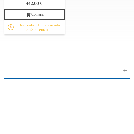
442,00 €
Comprar
Disponibilidade estimada
em 3-4 semanas.
Apoio ao cliente
FAQ
Links
Política de Privacidade
Condições Gerais de Venda
Parque de Estacionamento
Facilidades de Pagamento