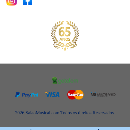
2026 SalaoMusical.com Todos os direitos Reservados.