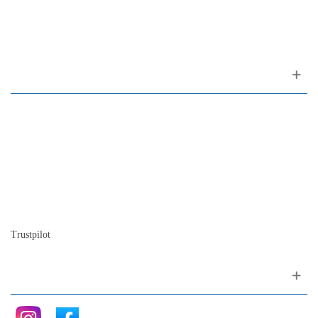
1200-309 Lisboa Portugal
Sobre nós
Contacto
Mapa do site
Quem somos
A nossa história
A história do piano
Blog
Trustpilot
Siga nos