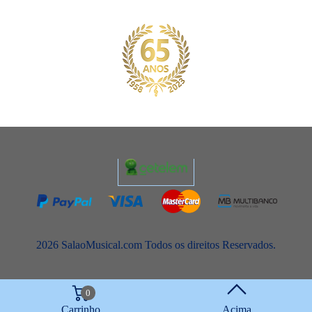
2026 SalaoMusical.com Todos os direitos Reservados.
0
Carrinho
Acima