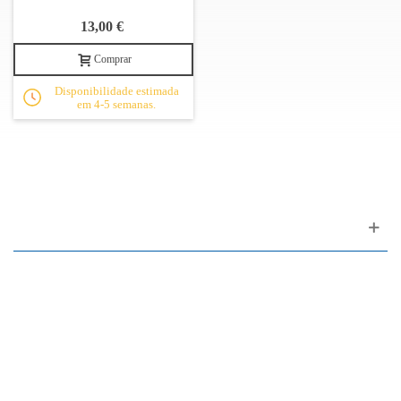
13,00 €
Comprar
Disponibilidade estimada
em 4-5 semanas.
Apoio ao cliente
FAQ
Links
Política de Privacidade
Condições Gerais de Venda
Parque de Estacionamento
Facilidades de Pagamento