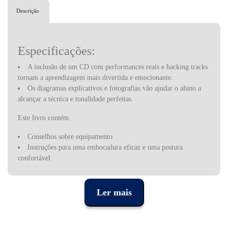
Descrição
Especificações:
A inclusão de um CD com performances reais e backing tracks
tornam a aprendizagem mais divertida e emocionante.
Os diagramas explicativos e fotografias vão ajudar o aluno a
alcançar a técnica e tonalidade perfeitas.
Este livro contém:
Conselhos sobre equipamento
Instruções para uma embocadura eficaz e uma postura
confortável
Secção explicativa sobre leitura de música
Lições claras e fáceis de seguir
CD de áudio com um desempenho virtuoso, faixas de apoio e
Ler mais
exemplos de áudio
Duetos com grandes músicas
Testes para atestar o progresso e a compreensão