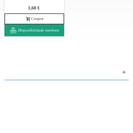
1,60 €
Comprar
Disponibilidade imediata
Apoio ao cliente
FAQ
Links
Política de Privacidade
Condições Gerais de Venda
Parque de Estacionamento
Facilidades de Pagamento