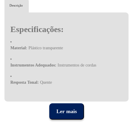
Descrição
Especificações:
Material:
Plástico transparente
Instrumentos Adequados:
Instrumentos de cordas
Resposta Tonal:
Quente
Controlo:
Aumentado
A Dunlop Manufacturing, Inc. é uma empresa fabricante de
Ler mais
acessórios musicais, principalmente de unidades de efeitos, que
tem sede em Benicia, Califórnia, Estados Unidos. Fundada em
1965 por Jim Dunlop Sr., a empresa cresceu de uma pequena