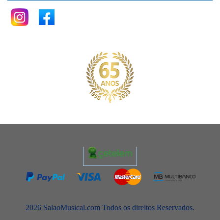
2026 SalaoMusical.com Todos os direitos Reservados.