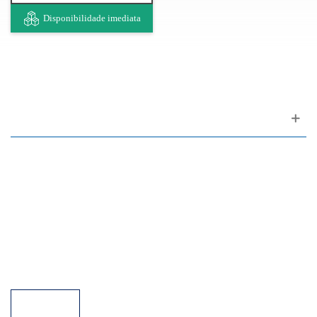
Disponibilidade imediata
Apoio ao cliente
FAQ
Links
Política de Privacidade
Condições Gerais de Venda
Parque de Estacionamento
Facilidades de Pagamento
Assistência Técnica a Pianos