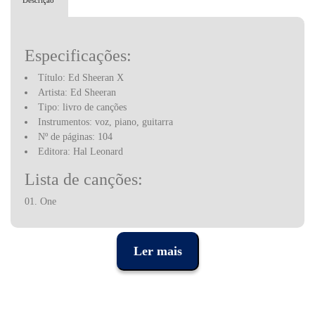
Descrição
Especificações:
Título: Ed Sheeran X
Artista: Ed Sheeran
Tipo: livro de canções
Instrumentos: voz, piano, guitarra
Nº de páginas: 104
Editora: Hal Leonard
Lista de canções:
01. One
02. Mess
03. Sing
04. Don't
Ler mais
05. Nina
06. Photo
07. Bloodstream
08. Tenerife