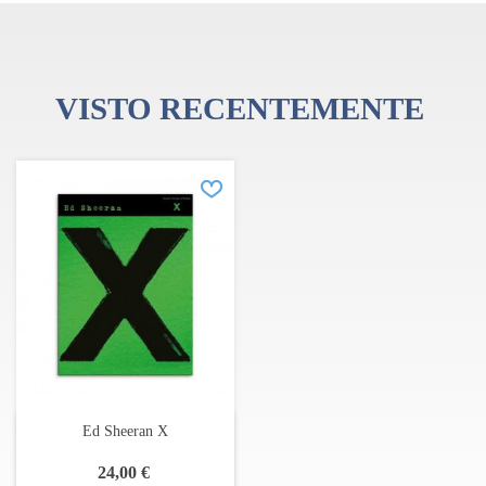
09. Runaway
10. The Man
11. Thinking Out Loud
12. Afire Love e outras
VISTO RECENTEMENTE
Ed Sheeran X
24,00 €