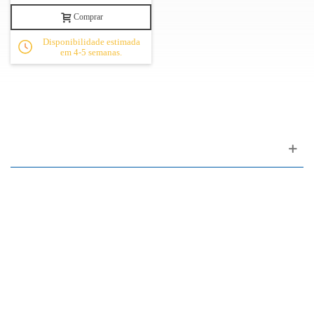
Comprar
Disponibilidade estimada
em 4-5 semanas.
Apoio ao cliente
FAQ
Links
Política de Privacidade
Condições Gerais de Venda
Parque de Estacionamento
Facilidades de Pagamento
Assistência Técnica a Pianos