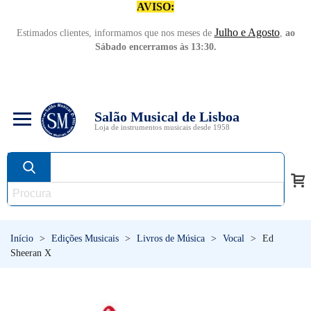
AVISO:
Julho e Agosto
Estimados clientes, informamos que nos meses de
,
ao
Sábado encerramos às 13:30.
Salão Musical de Lisboa
Loja de instrumentos musicais desde 1958
Início
>
Edições Musicais
>
Livros de Música
>
Vocal
>
Ed
Sheeran X