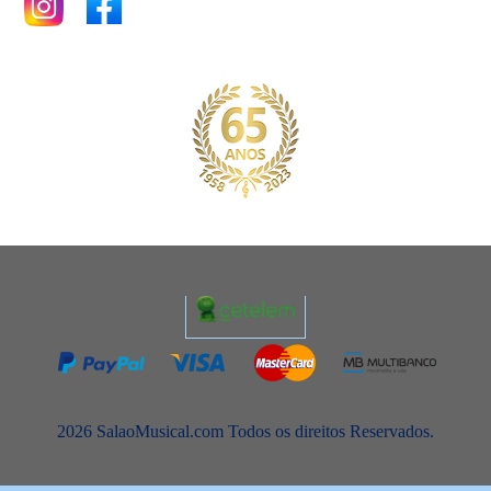
2026 SalaoMusical.com Todos os direitos Reservados.