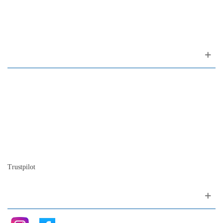
1200-309 Lisboa Portugal
Sobre nós
Contacto
Mapa do site
Quem somos
A nossa história
A história do piano
Blog
Trustpilot
Siga nos