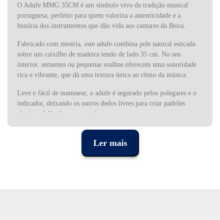
O Adufe MMG 35CM é um símbolo vivo da tradição musical
portuguesa, perfeito para quem valoriza a autenticidade e a
história dos instrumentos que dão vida aos cantares da Beira.
Fabricado com mestria, este adufe combina pele natural esticada
sobre um caixilho de madeira tendo de lado 35 cm. No seu
interior, sementes ou pequenas soalhas oferecem uma sonoridade
rica e vibrante, que dá uma textura única ao ritmo da música.
Leve e fácil de manusear, o adufe é segurado pelos polegares e o
indicador, deixando os outros dedos livres para criar padrões
rítmicos delicados e expressivos.
Com raízes que remontam à influência árabe nos séculos XI e XII,
Ler mais
este instrumento quadrangular tornou-se num dos mais
característicos da música tradicional portuguesa, especialmente na
Beira Interior. Tocá-lo é como reviver a história e celebrar a
cultura que atravessou gerações.
O adufe é também um ícone de fertilidade e matrimónio, ligado à
figura feminina e às tradições comunitárias. O som peculiar, que
combina o tamborilar dos dedos com o toque seco das mãos,