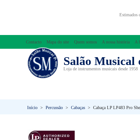
Estimados 
Contacto
Mapa do site
Quem somos
A nossa história
A 
Salão Musical 
Loja de instrumentos musicais desde 1958
ACESSÓRIOS
ACORDEÕES
INICIAÇÃO MUSICAL/ORFF
Início
>
Percussão
>
Cabaças
>
Cabaça LP LP483 Pro She