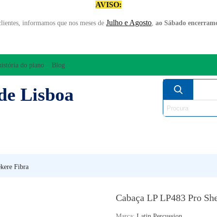
AVISO:
Julho e Agosto
clientes, informamos que nos meses de
,
ao Sábado encerramo
história do piano
Blog
de Lisboa
AMPLIFICAÇÃO/ÁUDIO
ARCO
INSTRUM
PERCUSSÃO
PIANOS
SO
kere Fibra
Cabaça LP LP483 Pro She
Marca:
Latin Percussion