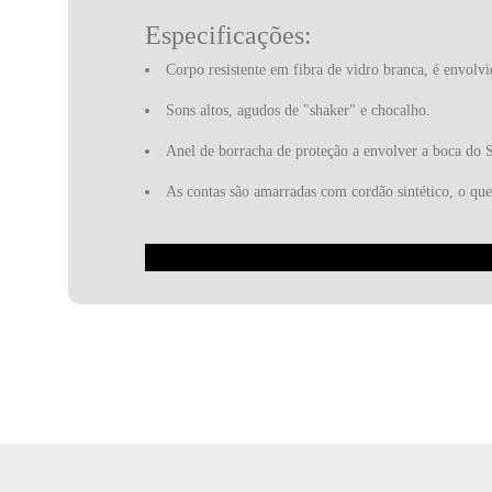
Especificações:
Corpo resistente em fibra de vidro branca, é envolvi
Sons altos, agudos de "shaker" e chocalho.
Anel de borracha de proteção a envolver a boca do 
As contas são amarradas com cordão sintético, o qu