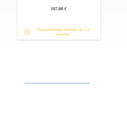
107,00 €
Disponibilidade estimada em 3-4
semanas.
Apoio ao cliente
FAQ
Links
Política de Privacidade
Condições Gerais de Venda
Parque de Estacionamento