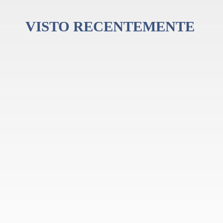
VISTO RECENTEMENTE
urgiu nos anos 60 para colmatar a falta de instrumentos de percussão cubanos
 o ritmo nas bandas de Latin Jazz da época, mas rapidamente foram usados por
a indústria, utilizada por alguns dos músicos mais populares das últimas década