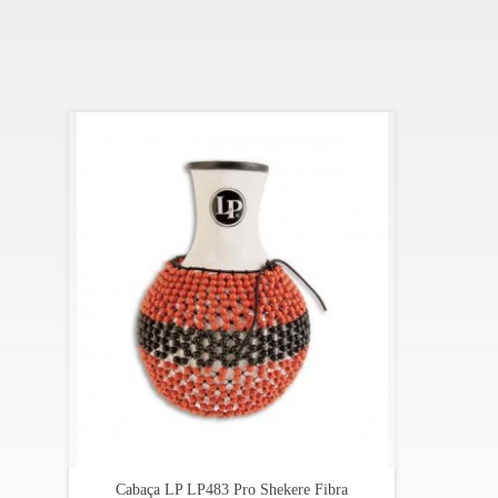
A Latin Percussion é uma marca norte-americana, que s
imposto por Washington a Cuba.
Os instrumentos Latin Percussion começaram por marcar
marcas de instrumentos de percussão mais prestigiadas d
Cabaça LP LP483 Pro Shekere Fibra