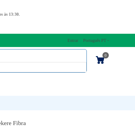
s às 13:30.
Entrar
Português PT
0
ENTOS CORDAS
EDIÇÕES MUSICAIS
PRO
TECLADOS
kere Fibra