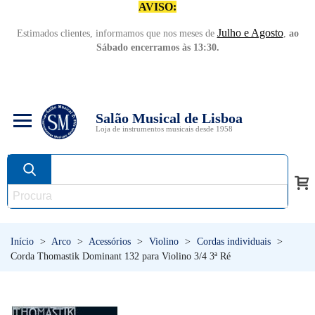
AVISO:
Julho e Agosto
Estimados clientes, informamos que nos meses de
,
ao
Sábado encerramos às 13:30.
Salão Musical de Lisboa
Loja de instrumentos musicais desde 1958
Início
>
Arco
>
Acessórios
>
Violino
>
Cordas individuais
>
Corda Thomastik Dominant 132 para Violino 3/4 3ª Ré