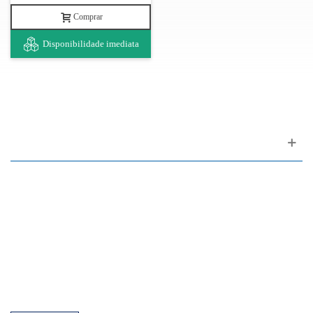
Comprar
Disponibilidade imediata
Apoio ao cliente
FAQ
Links
Política de Privacidade
Condições Gerais de Venda
Parque de Estacionamento
Facilidades de Pagamento
Assistência Técnica a Pianos