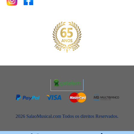
2026 SalaoMusical.com Todos os direitos Reservados.