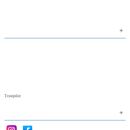
1200-309 Lisboa Portugal
Sobre nós
Contacto
Mapa do site
Quem somos
A nossa história
A história do piano
Blog
Trustpilot
Siga nos