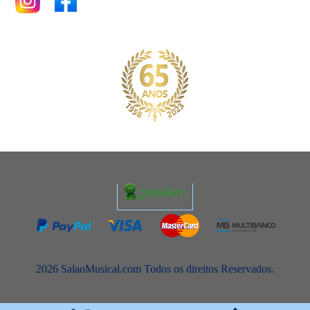
2026 SalaoMusical.com Todos os direitos Reservados.