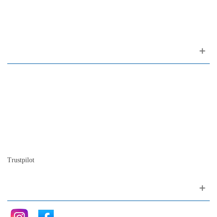
1200-309 Lisboa Portugal
Sobre nós
Contacto
Mapa do site
Quem somos
A nossa história
A história do piano
Blog
Trustpilot
Siga nos