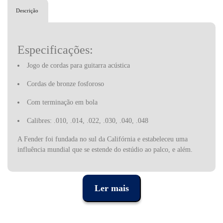
Descrição
Especificações:
Jogo de cordas para guitarra acústica
Cordas de bronze fosforoso
Com terminação em bola
Calibres: .010, .014, .022, .030, .040, .048
A Fender foi fundada no sul da Califórnia e estabeleceu uma
influência mundial que se estende do estúdio ao palco, e além.
Todos, desde iniciantes até aos artistas mais aclamados do mundo,
usaram instrumentos, amplificadores e equipamentos Fender,
tornando a empresa não apenas uma líder da indústria, mas
Ler mais
também um símbolo cultural de alcance mundial. Quase sete
décadas desde que o fundador Leo Fender construiu sua primeira
guitarra elétrica, o alcance da Fender transcende instrumentos e
acessórios, abrangendo uma gama de experiências digitais