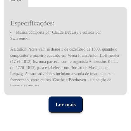
Descrição
Especificações:
Música composta por Claude Debussy e editada por
Swarsenski.
A Edition Peters vem já desde 1 de dezembro de 1800, quando o
compositor e maestro educado em Viena Franz Anton Hoffmeister
(1754–1812) fez uma parceria com o organista Ambrosius Kühnel
(c. 1770–1813) para estabelecer um Bureau de Musique em
Leipzig. As suas atividades incluíam a venda de instrumentos -
fornecendo, entre outros, Goethe e Beethoven - e a edição de
livros e partituras.
A editora é muito conhecida entre os músicos de música erudita
pela variedade e qualidade das suas edições.
Ler mais