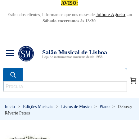
AVISO:
Julho e Agosto
Estimados clientes, informamos que nos meses de
,
ao
Sábado encerramos às 13:30.
Salão Musical de Lisboa
Loja de instrumentos musicais desde 1958
Início
>
Edições Musicais
>
Livros de Música
>
Piano
>
Debussy
Rêverie Peters