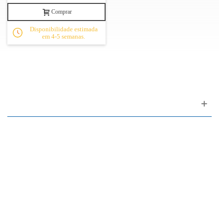
Comprar
Disponibilidade estimada
em 4-5 semanas.
Apoio ao cliente
FAQ
Links
Política de Privacidade
Condições Gerais de Venda
Parque de Estacionamento
Facilidades de Pagamento
Assistência Técnica a Pianos