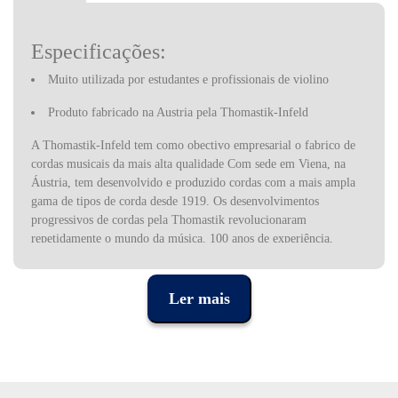
Especificações:
Muito utilizada por estudantes e profissionais de violino
Produto fabricado na Austria pela Thomastik-Infeld
A Thomastik-Infeld tem como obectivo empresarial o fabrico de
cordas musicais da mais alta qualidade Com sede em Viena, na
Áustria, tem desenvolvido e produzido cordas com a mais ampla
gama de tipos de corda desde 1919. Os desenvolvimentos
progressivos de cordas pela Thomastik revolucionaram
repetidamente o mundo da música. 100 anos de experiência,
pesquisa pioneira no campo da tecnologia de cordas e ciência de
materiais, bem como desenvolvimentos inovadores em engenharia
mecânica, criam som e inspiração dia após dia. Seja para
Ler mais
instrumentos de arco, dedilhados ou para "world music", as cordas
vienenses da Thomastik impressionam nas ruas e palcos de todo o
mundo e são tocadas com entusiasmo por músicos de todos os
estilos.