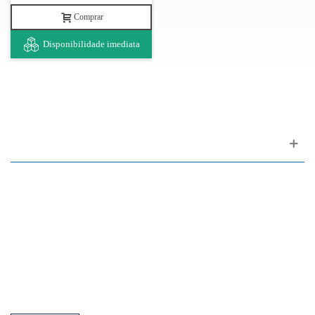
Comprar
Disponibilidade imediata
Apoio ao cliente
FAQ
Links
Política de Privacidade
Condições Gerais de Venda
Parque de Estacionamento
Facilidades de Pagamento
Assistência Técnica a Pianos