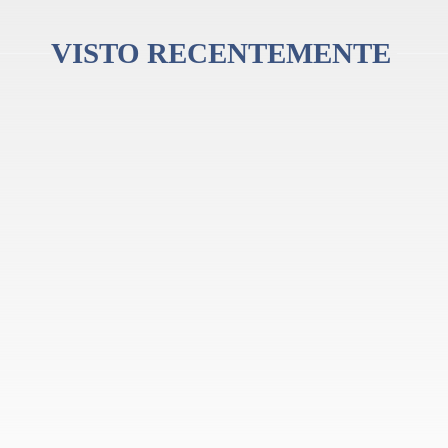
VISTO RECENTEMENTE
ré#
peza, pano, lubrificante para cortiça, certificado, gráfico de dedilhado