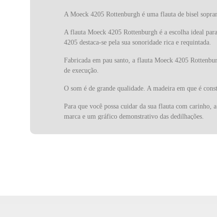
A Moeck 4205 Rottenburgh é uma flauta de bisel sopran
A flauta Moeck 4205 Rottenburgh é a escolha ideal par
4205 destaca-se pela sua sonoridade rica e requintada.
Fabricada em pau santo, a flauta Moeck 4205 Rottenburg
de execução.
O som é de grande qualidade. A madeira em que é cons
Para que você possa cuidar da sua flauta com carinho, 
marca e um gráfico demonstrativo das dedilhações.
A flauta de bisel, também conhecida como flauta doce, 
ideal para solos, acompanhamentos e para a iniciação mu
A simplicidade da flauta de bisel esconde um desafio p
A Moeck, marca alemã líder na fabricação de flautas de
criação de flautas excepcionais, desde modelos históric
A Moeck 4205 Rottenburgh é a escolha perfeita para fl