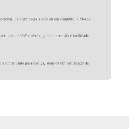
epcional. Seja em peças a solo ou em conjunto, a Moeck
os para dó/dó# e ré/ré#, garante precisão e facilidade
e lubrificante para cortiça, além de um certificado da
m um timbre doce e característico, a flauta de bisel é
bre único.
alidade inigualável. Desde 1930, a Moeck se dedica à
 até um novo patamar.