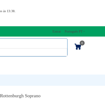
s às 13:30.
Entrar
Português PT
0
ENTOS CORDAS
EDIÇÕES MUSICAIS
PRO
TECLADOS
 Rottenburgh Soprano