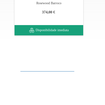
Rosewood Barroco
374,00 €
Disponibilidade imediata
Apoio ao cliente
FAQ
Links
Política de Privacidade
Condições Gerais de Venda
Parque de Estacionamento