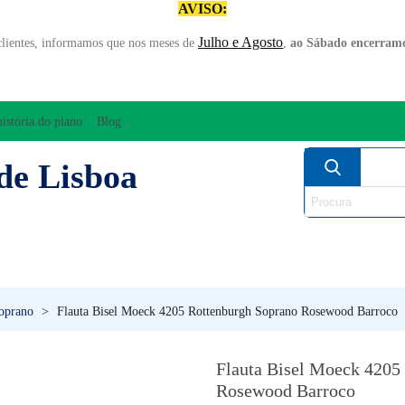
AVISO:
Julho e Agosto
clientes, informamos que nos meses de
,
ao Sábado encerramo
história do piano
Blog
de Lisboa
AMPLIFICAÇÃO/ÁUDIO
ARCO
INSTRUM
PERCUSSÃO
PIANOS
SO
oprano
>
Flauta Bisel Moeck 4205 Rottenburgh Soprano Rosewood Barroco
Flauta Bisel Moeck 4205
Rosewood Barroco