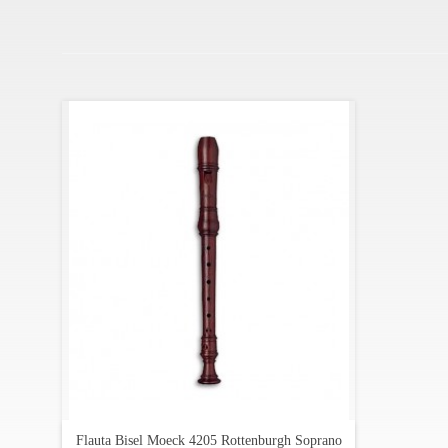
Especificações:
Modelo: Rottenburgh
Tamanho: soprano
Corpo: 3 partes
Digitação: barroca
Afinação: Lá3 = 442 Hz
Madeira: pau santo
Orifícios/chaves: orifício duplo para o dó/dó# e ré /
Acessórios incluídos: bolsa de cabedal, escova de lim
Flauta Bisel Moeck 4205 Rottenburgh Soprano