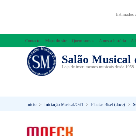
Estimados 
Contacto
Mapa do site
Quem somos
A nossa história
A 
Salão Musical 
Loja de instrumentos musicais desde 1958
ACESSÓRIOS
ACORDEÕES
INICIAÇÃO MUSICAL/ORFF
Início
>
Iniciação Musical/Orff
>
Flautas Bisel (doce)
>
S