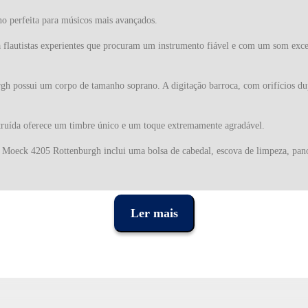
o perfeita para músicos mais avançados.
a flautistas experientes que procuram um instrumento fiável e com um som exc
h possui um corpo de tamanho soprano. A digitação barroca, com orifícios dupl
truída oferece um timbre único e um toque extremamente agradável.
a Moeck 4205 Rottenburgh inclui uma bolsa de cabedal, escova de limpeza, pano 
é um instrumento de sopro com uma rica história que remonta à Idade Média. Co
sical de crianças.
Ler mais
ara músicos experientes que desejam explorar a criação de melodias com seu tim
 bisel, combina tradição e tecnologia moderna para oferecer instrumentos de qu
os até instrumentos inovadores.
autistas que querem um instrumento de alto nível para elevar o seu desempenho