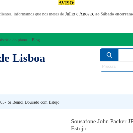
AVISO:
Julho e Agosto
clientes, informamos que nos meses de
,
ao Sábado encerramo
história do piano
Blog
de Lisboa
AMPLIFICAÇÃO/ÁUDIO
ARCO
INSTRUM
PERCUSSÃO
PIANOS
SO
2057 Si Bemol Dourado com Estojo
Sousafone John Packer 
Estojo