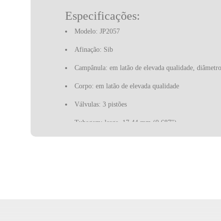
Especificações:
Modelo: JP2057
Afinação: Sib
Campânula: em latão de elevada qualidade, diâmetr
Corpo: em latão de elevada qualidade
Válvulas: 3 pistões
Tubagem: larga, 17.44 mm (0.687")
Chave de água: 1
Bocal: JP
Acabamento: dourado
Inclui estojo e acessórios
Garantia: 3 anos, contra defeitos de fabrico