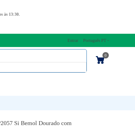
s às 13:30.
Entrar
Português PT
0
ENTOS CORDAS
EDIÇÕES MUSICAIS
PRO
TECLADOS
JP2057 Si Bemol Dourado com