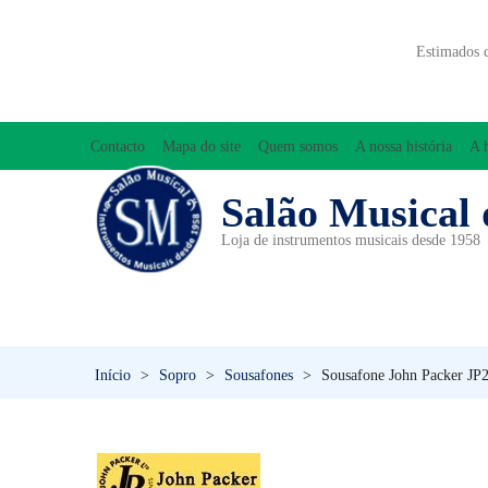
Estimados 
Contacto
Mapa do site
Quem somos
A nossa história
A 
Salão Musical 
Loja de instrumentos musicais desde 1958
ACESSÓRIOS
ACORDEÕES
INICIAÇÃO MUSICAL/ORFF
Início
>
Sopro
>
Sousafones
>
Sousafone John Packer JP