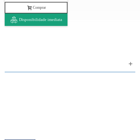
Comprar
Disponibilidade imediata
Apoio ao cliente
FAQ
Links
Política de Privacidade
Condições Gerais de Venda
Parque de Estacionamento
Facilidades de Pagamento
Assistência Técnica a Pianos