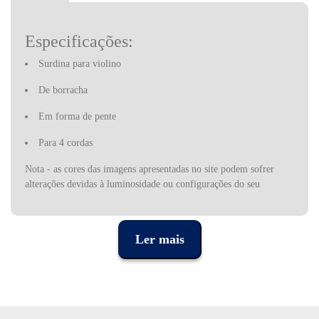
Especificações:
Surdina para violino
De borracha
Em forma de pente
Para 4 cordas
Nota - as cores das imagens apresentadas no site podem sofrer
alterações devidas à luminosidade ou configurações do seu
monitor. Também podem resultar da própria perceção do
utilizador.
Ler mais