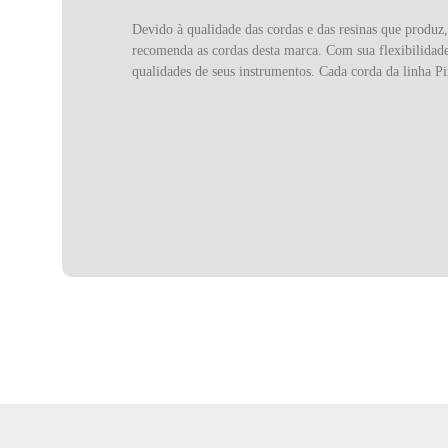
Devido à qualidade das cordas e das resinas que produz
recomenda as cordas desta marca. Com sua flexibilidade
qualidades de seus instrumentos. Cada corda da linha Pi