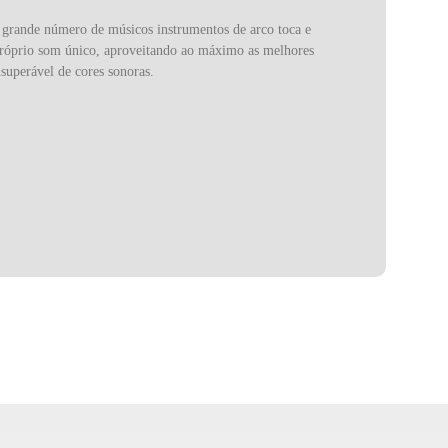
m grande número de músicos instrumentos de arco toca e
u próprio som único, aproveitando ao máximo as melhores
superável de cores sonoras.