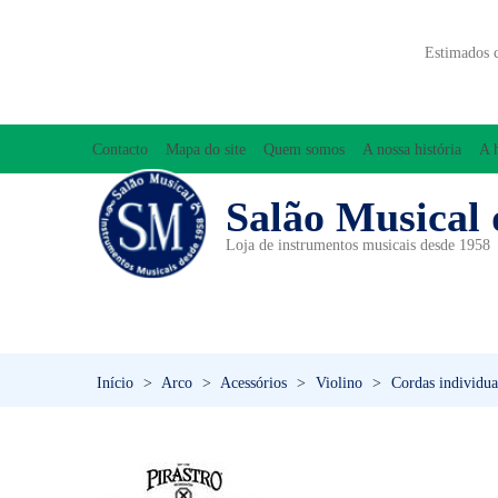
Estimados 
Contacto
Mapa do site
Quem somos
A nossa história
A 
Salão Musical 
Loja de instrumentos musicais desde 1958
ACESSÓRIOS
ACORDEÕES
INICIAÇÃO MUSICAL/ORFF
Início
>
Arco
>
Acessórios
>
Violino
>
Cordas individua