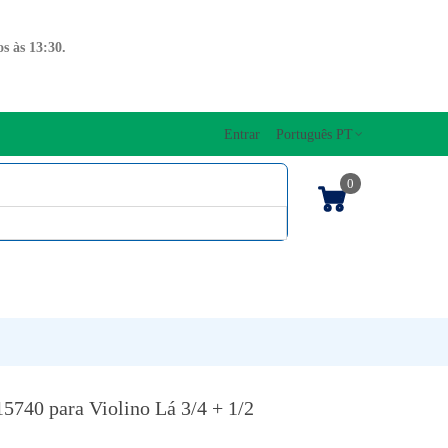
s às 13:30.
Entrar
Português PT
0
ENTOS CORDAS
EDIÇÕES MUSICAIS
PRO
TECLADOS
15740 para Violino Lá 3/4 + 1/2