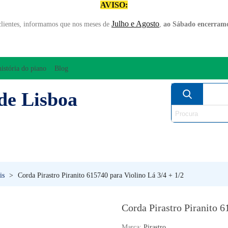
AVISO:
Julho e Agosto
clientes, informamos que nos meses de
,
ao Sábado encerramo
história do piano
Blog
de Lisboa
AMPLIFICAÇÃO/ÁUDIO
ARCO
INSTRUM
PERCUSSÃO
PIANOS
SO
is
>
Corda Pirastro Piranito 615740 para Violino Lá 3/4 + 1/2
Corda Pirastro Piranito 6
Marca:
Pirastro