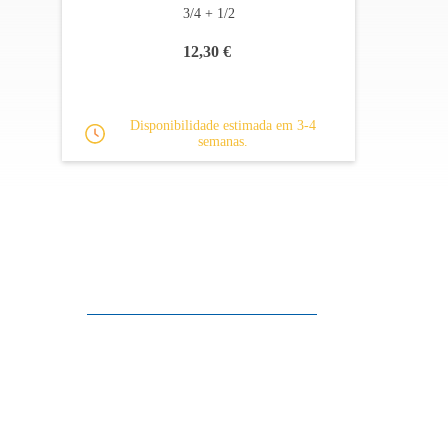
3/4 + 1/2
12,30 €
Disponibilidade estimada em 3-4
semanas.
Apoio ao cliente
FAQ
Links
Política de Privacidade
Condições Gerais de Venda
Parque de Estacionamento