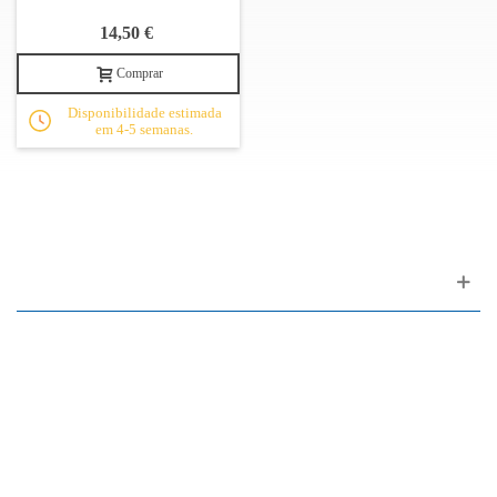
14,50 €
Comprar
Disponibilidade estimada
em 4-5 semanas.
Apoio ao cliente
FAQ
Links
Política de Privacidade
Condições Gerais de Venda
Parque de Estacionamento
Facilidades de Pagamento