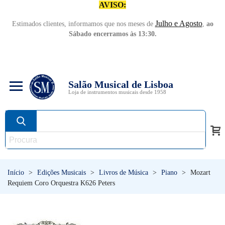
AVISO:
Julho e Agosto
Estimados clientes, informamos que nos meses de
,
ao
Sábado encerramos às 13:30.
Salão Musical de Lisboa
Loja de instrumentos musicais desde 1958
Início
>
Edições Musicais
>
Livros de Música
>
Piano
>
Mozart
Requiem Coro Orquestra K626 Peters