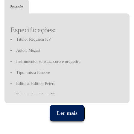
Descrição
Especificações:
Título: Requiem KV
Autor: Mozart
Instrumento: solistas, coro e orquestra
Tipo: missa fúnebre
Editora: Edition Peters
Número de páginas: 80
Número de catálogo: EP76
Ler mais
A Edition Peters vem já desde 1 de dezembro de 1800, quando o
compositor e maestro educado em Viena Franz Anton Hoffmeister
(1754–1812) fez uma parceria com o organista Ambrosius Kühnel