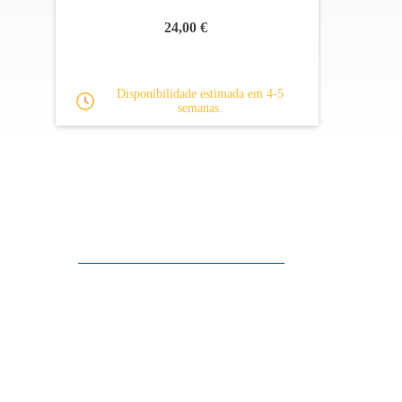
24,00 €
Disponibilidade estimada em 4-5
semanas.
Apoio ao cliente
FAQ
Links
Política de Privacidade
Condições Gerais de Venda
Parque de Estacionamento