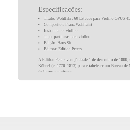
Especificações:
Título: Wohlfahrt 60 Estudos para Violino OPUS 4
Compositor: Franz Wohlfahrt
Instrumento: violino
Tipo: partituras para violino
Edição: Hans Sitt
Editora: Edition Peters
A Edition Peters vem já desde 1 de dezembro de 1800,
Kühnel (c. 1770–1813) para estabelecer um Bureau de M
de livros e partituras.
A editora é muito conhecida entre os músicos de música 