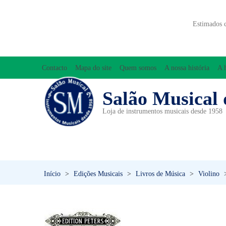
Estimados 
Contacto
Mapa do site
Quem somos
A nossa história
A 
Salão Musical 
Loja de instrumentos musicais desde 1958
ACESSÓRIOS
ACORDEÕES
INICIAÇÃO MUSICAL/ORFF
Início
>
Edições Musicais
>
Livros de Música
>
Violino