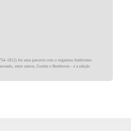
754–1812) fez uma parceria com o organista Ambrosius
ecendo, entre outros, Goethe e Beethoven - e a edição