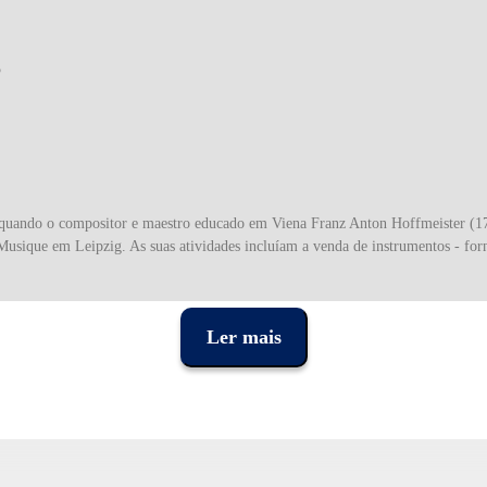
5
 quando o compositor e maestro educado em Viena Franz Anton Hoffmeister (1
usique em Leipzig. As suas atividades incluíam a venda de instrumentos - forn
erudita pela variedade e qualidade das suas edições.
Ler mais