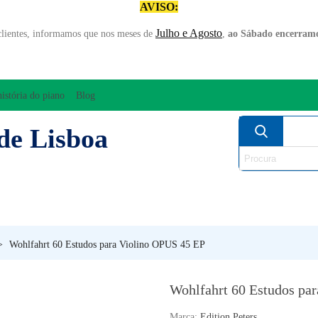
AVISO:
Julho e Agosto
clientes, informamos que nos meses de
,
ao Sábado encerramo
história do piano
Blog
de Lisboa
AMPLIFICAÇÃO/ÁUDIO
ARCO
INSTRUM
PERCUSSÃO
PIANOS
SO
>
Wohlfahrt 60 Estudos para Violino OPUS 45 EP
Wohlfahrt 60 Estudos pa
Marca:
Edition Peters