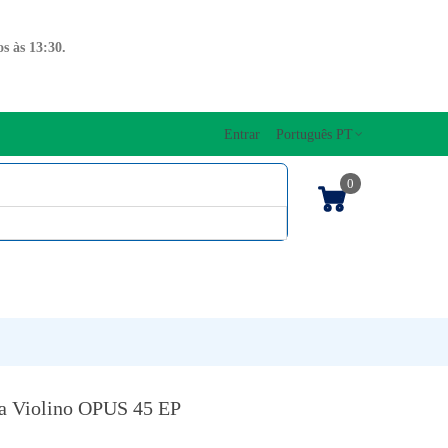
s às 13:30.
Entrar
Português PT
0
ENTOS CORDAS
EDIÇÕES MUSICAIS
PRO
TECLADOS
ra Violino OPUS 45 EP