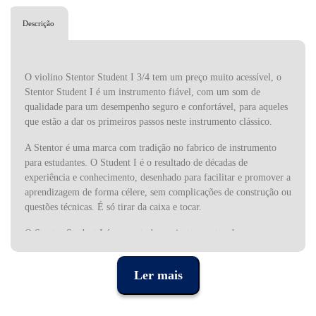
Descrição
O violino Stentor Student I 3/4 tem um preço muito acessível, o
Stentor Student I é um instrumento fiável, com um som de
qualidade para um desempenho seguro e confortável, para aqueles
que estão a dar os primeiros passos neste instrumento clássico.
A Stentor é uma marca com tradição no fabrico de instrumento
para estudantes. O Student I é o resultado de décadas de
experiência e conhecimento, desenhado para facilitar e promover a
aprendizagem de forma célere, sem complicações de construção ou
questões técnicas. É só tirar da caixa e tocar.
O Stentor Student I é, como todos os instrumentos da marca,
construído a partir de madeiras seleccionadas pelas suas
características acústicas e pelas tonalidades que proporcionam. O
Ler mais
tampo é em abeto maciço e o fundo e as ilhargas são em ácer,
assim como o braço, talhadas a partir de blocos maciços de
madeira, para maior solidez e longevidade.