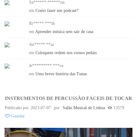
Sa****** ******on
em
Como fazer um podcast?
Ri***** ***th
em
Aprender música sem sair de casa
An***** **sa
em
Coloquem ordem nos vossos pedais
Je********* ***va
em
Uma breve história das Tunas
INSTRUMENTOS DE PERCUSSÃO FÁCEIS DE TOCAR
Publicado por
2023-07-07
por
Salão Musical de Lisboa
13579
Guardar