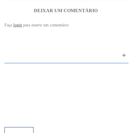
DEIXAR UM COMENTÁRIO
Faça
login
para inserir um comentário
Apoio ao cliente
FAQ
Links
Política de Privacidade
Condições Gerais de Venda
Parque de Estacionamento
Facilidades de Pagamento
Assistência Técnica a Pianos