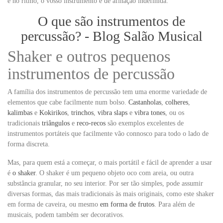
e no ritmo, o vosso instrumento é de afinação indefinida.
O que são instrumentos de
percussão? - Blog Salão Musical
Shaker e outros pequenos
instrumentos de percussão
A família dos instrumentos de percussão tem uma enorme variedade de
elementos que cabe facilmente num bolso.
Castanholas
,
colheres
,
kalimbas
e
Kokirikos
,
trinchos
,
vibra slaps
e
vibra tones
, ou os
tradicionais
triângulos
e
reco-recos
são exemplos excelentes de
instrumentos portáteis que facilmente vão connosco para todo o lado de
forma discreta.
Mas, para quem está a começar, o mais portátil e fácil de aprender a usar
é
o shaker
. O shaker é um pequeno objeto oco com areia, ou outra
substância granular, no seu interior. Por ser tão simples, pode assumir
diversas formas, das mais tradicionais às mais originais, como este shaker
em forma de caveira, ou mesmo
em forma de frutos
. Para além de
musicais, podem também ser decorativos.